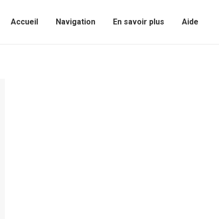
Accueil
Navigation
En savoir plus
Aide
Sear
Accueil
Navigation
En savoir plus
Aide