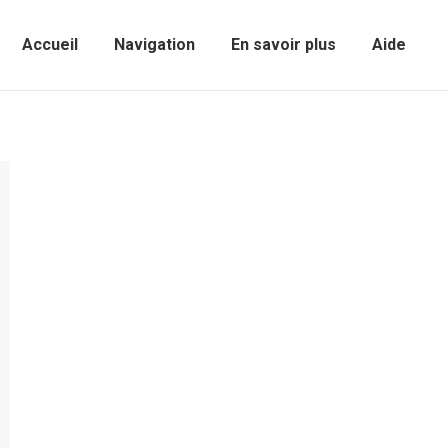
Accueil
Navigation
En savoir plus
Aide
Sear
Accueil
Navigation
En savoir plus
Aide