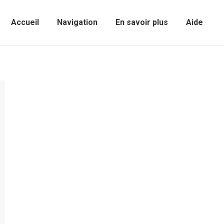
Accueil
Navigation
En savoir plus
Aide
Sear
Accueil
Navigation
En savoir plus
Aide